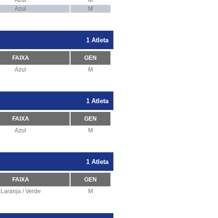
Azul
M
Azul
M
1 Atleta
FAIXA
GEN
Azul
M
1 Atleta
FAIXA
GEN
Azul
M
1 Atleta
FAIXA
GEN
Laranja / Verde
M