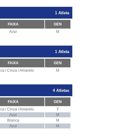
1 Atleta
FAIXA
GEN
Azul
M
1 Atleta
FAIXA
GEN
ca / Cinza / Amarelo
M
4 Atletas
FAIXA
GEN
ca / Cinza / Amarelo
F
Azul
M
Branca
M
Azul
M