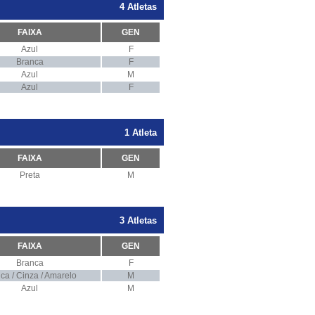
4 Atletas
FAIXA
GEN
Azul
F
Branca
F
Azul
M
Azul
F
1 Atleta
FAIXA
GEN
Preta
M
3 Atletas
FAIXA
GEN
Branca
F
ca / Cinza / Amarelo
M
Azul
M