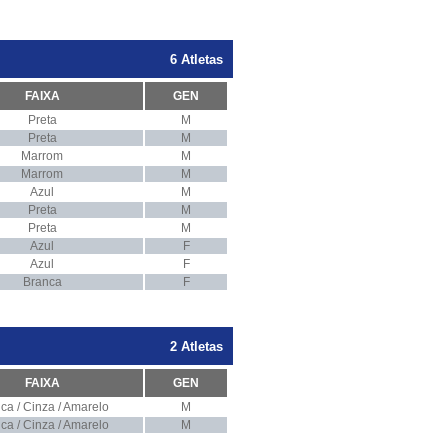
6 Atletas
FAIXA
GEN
Preta
M
Preta
M
Marrom
M
Marrom
M
Azul
M
Preta
M
Preta
M
Azul
F
Azul
F
Branca
F
2 Atletas
FAIXA
GEN
ca / Cinza / Amarelo
M
ca / Cinza / Amarelo
M