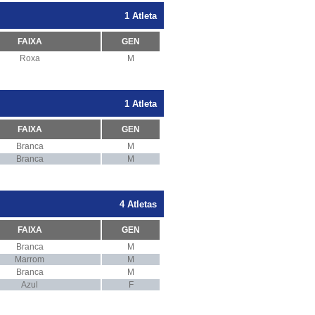
1 Atleta
FAIXA
GEN
Roxa
M
1 Atleta
FAIXA
GEN
Branca
M
Branca
M
4 Atletas
FAIXA
GEN
Branca
M
Marrom
M
Branca
M
Azul
F